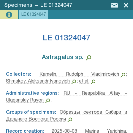
Specimens
–
LE 01324047
LE 01324047
LE 01324047
Astragalus sp.⁣
Collectors:
Kamelin, Rudolph Vladimirovich
;
Shmakov, Aleksandr Ivanovich
;
et al.
Administrative regions:
RU - Respublika Altay -
Ulaganskiy Rayon
.
Groups of specimens:
Образцы сектора Сибири и
Дальнего Востока России
Record creation:
2025-08-08 Marina Yarichina,