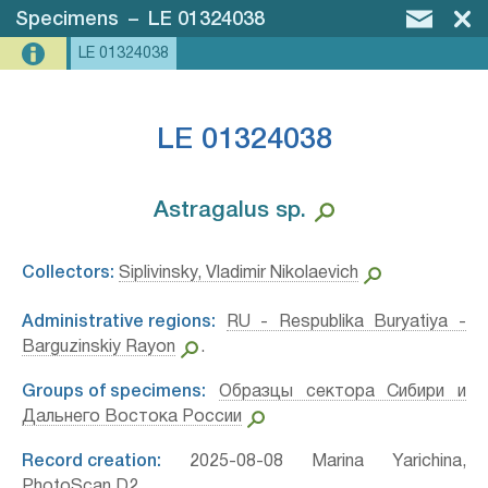
Specimens
–
LE 01324038
LE 01324038
LE 01324038
Astragalus sp.⁣
Collectors:
Siplivinsky, Vladimir Nikolaevich
Administrative regions:
RU - Respublika Buryatiya -
Barguzinskiy Rayon
.
Groups of specimens:
Образцы сектора Сибири и
Дальнего Востока России
Record creation:
2025-08-08 Marina Yarichina,
PhotoScan D2