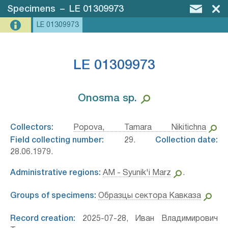
Specimens
–
LE 01309973
LE 01309973
LE 01309973
Onosma sp.⁣
Collectors:
Popova, Tamara Nikitichna
Field collecting number:
29.
Collection date:
28.06.1979.
Administrative regions:
AM - Syunik'i Marz
.
Groups of specimens:
Образцы сектора Кавказа
Record creation:
2025-07-28, Иван Владимирович