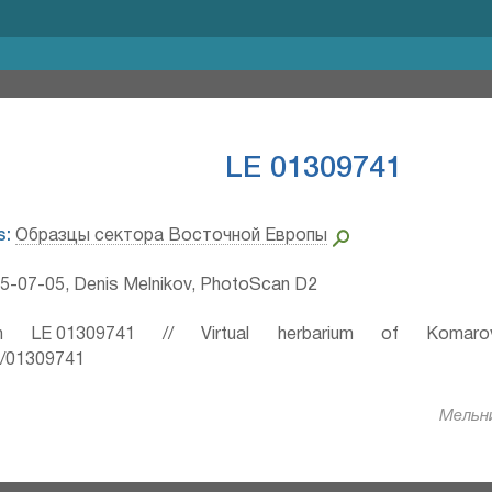
LE 01309741
s:
Образцы сектора Восточной Европы
5-07-05, Denis Melnikov, PhotoScan D2
 LE 01309741 // Virtual herbarium of Komaro
ru/01309741
Мельни