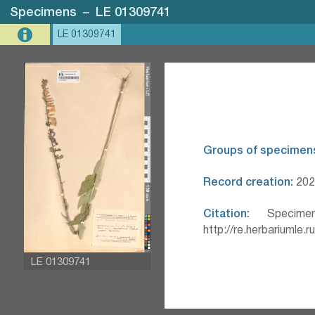
Specimens
–
LE 01309741
LE 01309741
Groups of specimen
Record creation:
202
Citation:
Specimen
http://re.herbariumle.
LE 01309741