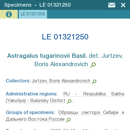
Specimens
–
LE 01321250
LE 01321250
LE 01321250
Astragalus tugarinovii Basil.⁣
det. Jurtzev,
Boris Alexandrovich
Collectors:
Jurtzev, Boris Alexandrovich
Administrative regions:
RU - Respublika Sakha
(Yakutiya) - Bulunsky District
.
Groups of specimens:
Образцы сектора Сибири и
Дальнего Востока России