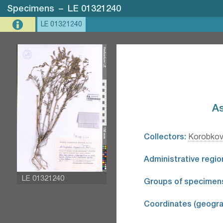
Specimens
–
LE 01321240
LE 01321240
As
Collectors:
Korobkov,
Administrative regio
LE 01321240
Groups of specimen
Coordinates (geograp