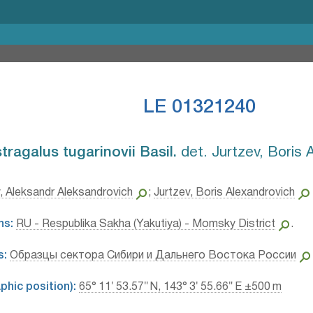
LE 01321240
tragalus tugarinovii Basil.⁣
det. Jurtzev, Boris 
 Aleksandr Aleksandrovich
;
Jurtzev, Boris Alexandrovich
ns:
RU - Respublika Sakha (Yakutiya) - Momsky District
.
s:
Образцы сектора Сибири и Дальнего Востока России
hic position):
65° 11′ 53.57″ N, 143° 3′ 55.66″ E ±500 m