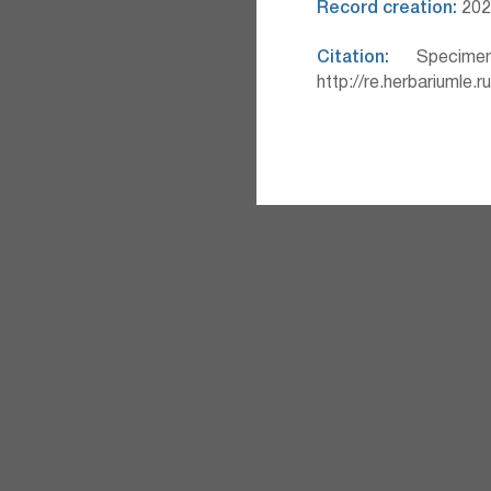
Record creation:
202
Citation:
Specimen
http://re.herbariumle.