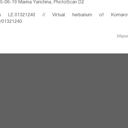
5-06-19 Marina Yarichina, PhotoScan D2
 LE 01321240 // Virtual herbarium of Komaro
ru/01321240
Марин