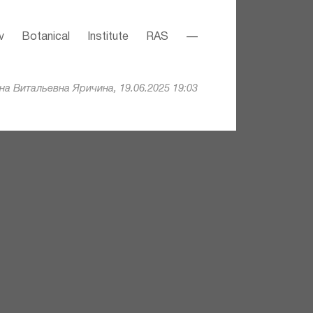
v Botanical Institute RAS —
а Витальевна Яричина, 19.06.2025 19:03