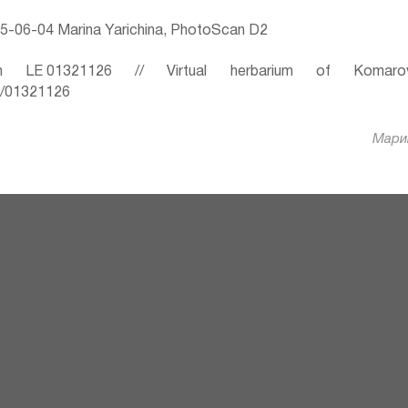
5-06-04 Marina Yarichina, PhotoScan D2
 LE 01321126 // Virtual herbarium of Komaro
ru/01321126
Марин