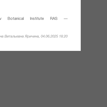
v Botanical Institute RAS —
а Витальевна Яричина, 04.06.2025 18:20