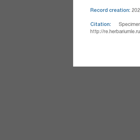
Record creation:
202
Citation:
Specimen
http://re.herbariumle.