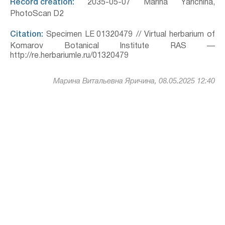
Record creation:
2035-05-07 Marina Yarichina,
PhotoScan D2
Citation:
Specimen LE 01320479 // Virtual herbarium of
Komarov Botanical Institute RAS —
http://re.herbariumle.ru/01320479
Марина Витальевна Яричина, 08.05.2025 12:40