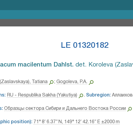
LE 01320182
acum macilentum Dahlst.⁣
det. Koroleva (Zasla
(Zaslavskaya), Tatiana
;
Gogoleva, P.A.
ns:
RU - Respublika Sakha (Yakutiya)
.
Subregion:
Аллаиховс
s:
Образцы сектора Сибири и Дальнего Востока России
hic position):
71° 8′ 6.37″ N, 149° 12′ 42.16″ E ±2000 m