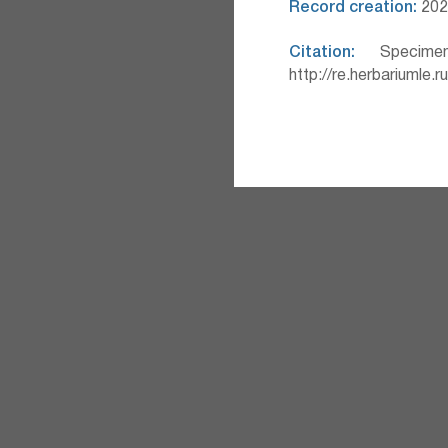
Record creation:
202
Citation:
Specimen
http://re.herbariumle.