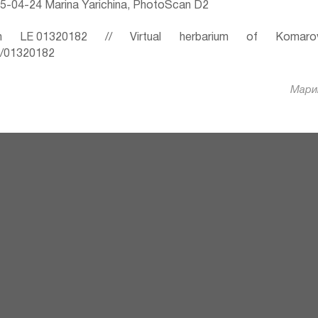
5-04-24 Marina Yarichina, PhotoScan D2
 LE 01320182 // Virtual herbarium of Komaro
ru/01320182
Марин