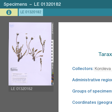
Specimens
–
LE 01320182
LE 01320182
Tarax
Collectors:
Koroleva 
Administrative regio
LE 01320182
Groups of specimen
Coordinates (geograp