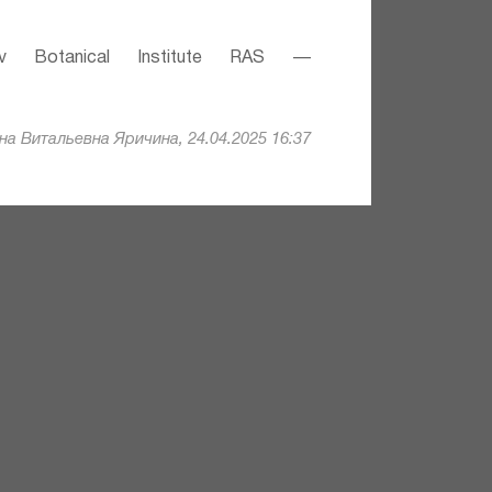
v Botanical Institute RAS —
а Витальевна Яричина, 24.04.2025 16:37