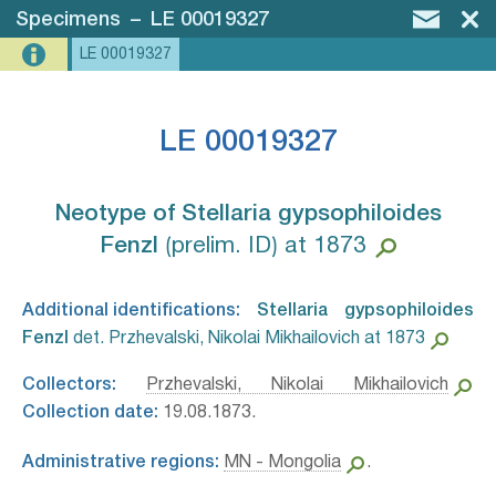
Specimens
–
LE 00019327
LE 00019327
LE 00019327
Neotype of Stellaria gypsophiloides
Fenzl⁣
⟮prelim. ID⟯ at 1873
Additional identifications:
Stellaria gypsophiloides
Fenzl⁣⁣
det. Przhevalski, Nikolai Mikhailovich at 1873
Collectors:
Przhevalski, Nikolai Mikhailovich
Collection date:
19.08.1873.
Administrative regions:
MN - Mongolia
.