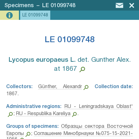
Specimens
–
LE 01099748
LE 01099748
LE 01099748
Lycopus europaeus L.⁣
det. Gunther Alex.
at 1867
Collectors:
Günther, Alexandr
Collection date:
1867.
Administrative regions:
RU - Leningradskaya Oblast'
;
RU - Respublika Kareliya
.
Groups of specimens:
Образцы сектора Восточной
Европы
;
Соглашение Минобрнауки №075-15-2021-