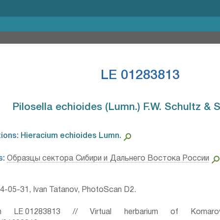
LE 01283813
Pilosella echioides (Lumn.) F.W. Schultz & Sc
tions:
Hieracium echioides Lumn.⁣
s:
Образцы сектора Сибири и Дальнего Востока России
4-05-31, Ivan Tatanov, PhotoScan D2.
 LE 01283813 // Virtual herbarium of Komaro