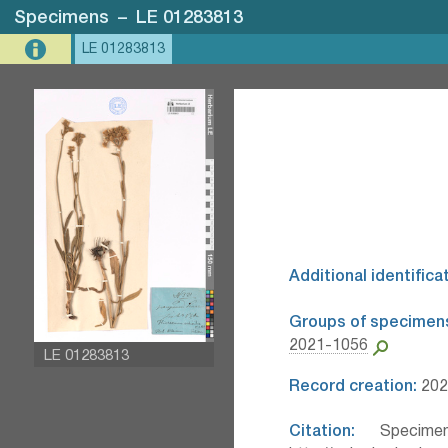
Specimens
–
LE 01283813
LE 01283813
Additional identifica
Groups of specimen
2021-1056
LE 01283813
Record creation:
202
Citation:
Specimen