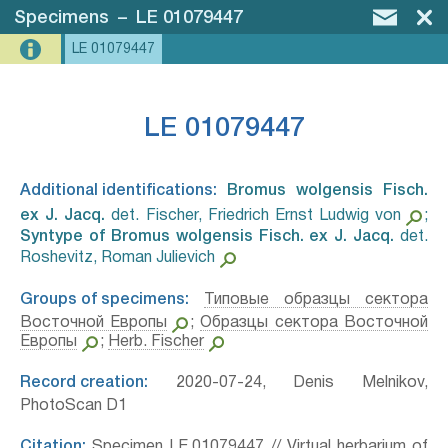
Specimens
–
LE 01079447
LE 01079447
LE 01079447
Additional identifications:
Bromus wolgensis Fisch.
ex J. Jacq.⁣
det. Fischer, Friedrich Ernst Ludwig von
;
Syntype of Bromus wolgensis Fisch. ex J. Jacq.⁣
det.
Roshevitz, Roman Julievich
Groups of specimens:
Типовые образцы сектора
Восточной Европы
;
Образцы сектора Восточной
Европы
;
Herb. Fischer
Record creation:
2020-07-24, Denis Melnikov,
PhotoScan D1
Citation:
Specimen LE 01079447 // Virtual herbarium of