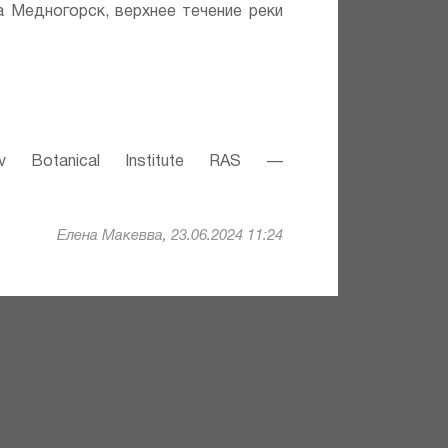
а Медногорск, верхнее течение реки
v Botanical Institute RAS —
Елена Макевва, 23.06.2024 11:24