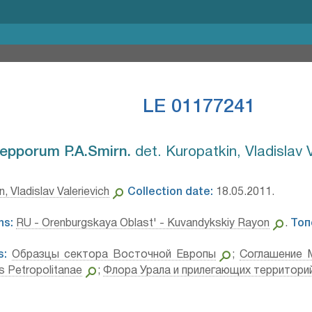
LE 01177241
epporum P.A.Smirn.⁣
det. Kuropatkin, Vladislav 
, Vladislav Valerievich
Collection date:
18.05.2011.
ns:
RU - Orenburgskaya Oblast' - Kuvandykskiy Rayon
.
Топ
s:
Образцы сектора Восточной Европы
;
Соглашение 
is Petropolitanae
;
Флора Урала и прилегающих территорий