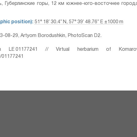
ь, Губерлинские горы, 12 км южнее-юго-восточнее город
hic position):
51° 18′ 30.4″ N, 57° 39′ 48.76″ E ±1000 m
3-08-29, Artyom Borodushkin, PhotoScan D2.
 LE 01177241 // Virtual herbarium of Komaro
ru/01177241