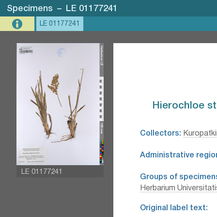
Specimens
–
LE 01177241
LE 01177241
Hierochloe st
Collectors:
Kuropatkin
Administrative regio
LE 01177241
Groups of specimen
Herbarium Universitat
Original label text: