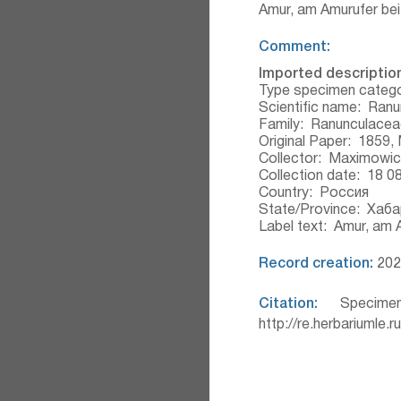
Amur, am Amurufer bei 
Comment:
Imported description
Type specimen categ
Scientific name:
Ranu
Family:
Ranunculacea
Original Paper:
1859, 
Collector:
Maximowic
Collection date:
18 0
Country:
Россия
State/Province:
Хаба
Label text:
Amur, am A
Record creation:
2022
Citation:
Specimen
http://re.herbariumle.