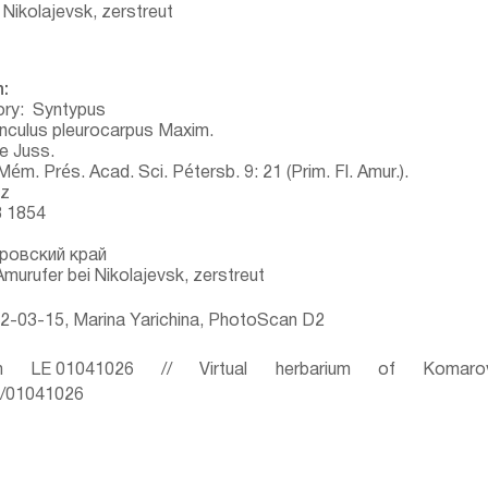
Nikolajevsk, zerstreut
:
ory:
Syntypus
nculus pleurocarpus Maxim.
e Juss.
Mém. Prés. Acad. Sci. Pétersb. 9: 21 (Prim. Fl. Amur.).
z
8 1854
ровский край
murufer bei Nikolajevsk, zerstreut
-03-15, Marina Yarichina, PhotoScan D2
 LE 01041026 // Virtual herbarium of Komaro
ru/01041026