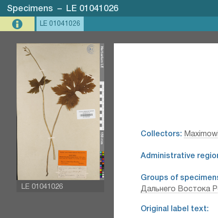
Specimens
–
LE 01041026
LE 01041026
Collectors:
Maximowi
Administrative regio
Groups of specimen
LE 01041026
Дальнего Востока Р
Original label text: