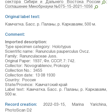
сектора Сибири и Дальнего Востока России
;
Соглашение Минобрнауки №075-15-2021-1056
Original label text:
Камчатка. Басс. р. Паланы, р. Каркаваям, 500 м.
Comment:
Imported description:
Type specimen category:
Holotypus
Scientific name:
Ranunculus pauperculus Ovcz.
Family:
Ranunculaceae Juss.
Original Paper:
1937, Фл. СССР, 7: 742.
Collector:
Novograblenov, Prokopiy
Collection No.:
3455
Collection date:
13 08 1930
Country:
Россия
State/Province:
Камчатский край
Label text:
Камчатка. Басс. р. Паланы, р. Каркаваям,
500 м.
Record creation:
2022-03-15, Marina Yarichina,
PhotoScan D2