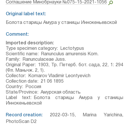
Соглашение Минобрнауки №075-15-2021-1056
Original label text:
Болота старицы Амура у станицы Иннокеньевской
Comment:
Imported description:
Type specimen category:
Lectotypus
Scientific name:
Ranunculus amurensis Kom.
Family:
Ranunculaceae Juss.
Original Paper:
1903, Тр. Петерб. бот. сада, 22, 1: 294
(Фл. Маньчж. 2, 1).
Collector:
Komarov Vladimir Leontyevich
Collection date:
21 06 1895
Country:
Россия
State/Province:
Амурская область
Label text:
Болота старицы Амура у станицы
Иннокеньевской
Record creation:
2022-03-15, Marina Yarichina,
PhotoScan D2