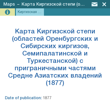
Maps
–
Карта Киргизской степи (областей Оренбургских и Сибирских киргизов, Семипалатинской и Туркестанской) с приграничными частями Средне Азиатских владений (1877)
Киргизская степь
Карта Киргизской степи
(областей Оренбургских и
Сибирских киргизов,
Семипалатинской и
Туркестанской) с
приграничными частями
Средне Азиатских владений
(1877)
Date of publication:
1877