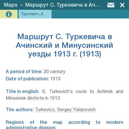
Maps
–
Маршрут С. Туркевича в Ачинский и Минусинский уезды 1913 г. (1913)
Туркевич_Ачинск-Минусинк
Маршрут С. Туркевича в
Ачинский и Минусинский
уезды 1913 г. (1913)
A period of time:
20 century
Date of publication:
1913
Title in english:
S. Turkevich's route to Achinsk and
Minusinsk districts in 1913
The authors:
Turkevicz, Sergey Yulianovich
Regions of the map according to modern
administrative division: