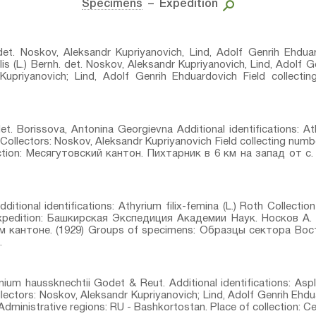
Specimens
– Expedition
.⁣ det. Noskov, Aleksandr Kupriyanovich, Lind, Adolf Genrih Ehdua
ilis (L.) Bernh.⁣ det. Noskov, Aleksandr Kupriyanovich, Lind, Adolf
Kupriyanovich; Lind, Adolf Genrih Ehduardovich Field collectin
det. Borissova, Antonina Georgievna Additional identifications: Ath
ollectors: Noskov, Aleksandr Kupriyanovich Field collecting numbe
ection: Месягутовский кантон. Пихтарник в 6 км на запад от с
dditional identifications: Athyrium filix-femina (L.) Roth⁣ Collecti
Expedition: Башкирская Экспедиция Академии Наук. Носков А. 
 кантоне. (1929) Groups of specimens: Образцы сектора Во
.
nium haussknechtii Godet & Reut.⁣ Additional identifications: Asp
lectors: Noskov, Aleksandr Kupriyanovich; Lind, Adolf Genrih Ehdu
. Administrative regions: RU - Bashkortostan. Place of collection: