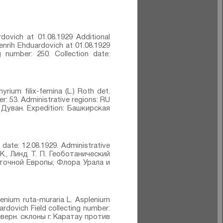
rdovich at 01.08.1929 Additional
 Genrih Ehduardovich at 01.08.1929
g number: 250. Collection date:
yrium filix-femina (L.) Roth⁣ det.
r: 53. Administrative regions: RU
. Дуван. Expedition: Башкирская
on date: 12.08.1929. Administrative
К., Линд Т. П. Геоботанический
сточной Европы; Флора Урала и
lenium ruta-muraria L. Asplenium
ardovich Field collecting number:
 Северн. склоны г. Каратау против