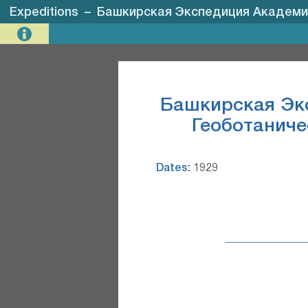
Expeditions
–
Башкирская Экспедиция Академии Н
Башкирская Экс
Геоботаниче
Dates:
1929