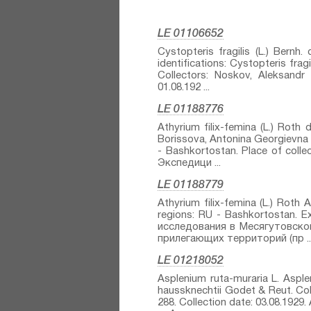
LE 01106652
Cystopteris fragilis (L.) Bernh
identifications: Cystopteris frag
Collectors: Noskov, Aleksandr 
01.08.192 ...
LE 01188776
Athyrium filix-femina (L.) Roth⁣ 
Borissova, Antonina Georgievna C
- Bashkortostan. Place of coll
Экспедици ...
LE 01188779
Athyrium filix-femina (L.) Roth⁣ A
regions: RU - Bashkortostan. 
исследования в Месягутовском
прилегающих территорий (пр ..
LE 01218052
Asplenium ruta-muraria L. Asple
haussknechtii Godet & Reut.⁣ Col
288. Collection date: 03.08.1929